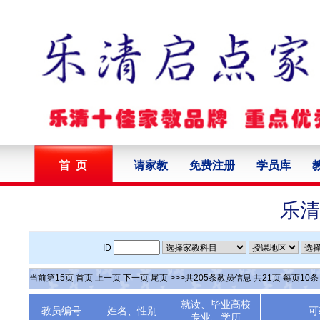
首 页
请家教
免费注册
学员库
乐清
ID
当前第
15
页
首页
上一页
下一页
尾页
>>>共
205
条教员信息 共
21
页 每页
10
就读、毕业高校
教员编号
姓名、性别
可
专业、学历