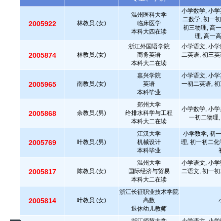
小学数学, 小学
温州医科大学
二数学, 初一初
2005922
林教员.(女)
临床医学
初三物理, 高
本科大四在读
理, 高一
浙江外国语学院
小学语文, 小学
2005874
林教员.(女)
商务英语
二英语, 初三英
本科大二在读
嘉兴学院
小学语文, 小学
2005965
南教员.(女)
英语
一初二英语, 初
本科毕业
郑州大学
小学数学, 小学
2005868
余教员.(男)
给排水科学与工程
一初二物理,
本科大二在读
江汉大学
小学数学, 初
2005769
叶教员.(男)
机械设计
理, 初一初二化
本科毕业
温州大学
小学语文, 小学
2005817
陈教员.(女)
国际经济与贸易
二语文, 初一初
本科大二在读
浙江长征职业技术学院
2005814
叶教员.(女)
高数
退休幼儿教师