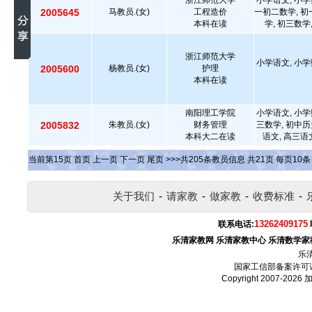
浙江师范大学
小学语文, 小学
2005645
马教员.(女)
工程造价
一初二数学, 初
本科在读
学, 初三数学
浙江师范大学
小学语文, 小学
2005600
杨教员.(女)
护理
本科在读
南阳理工学院
小学语文, 小学
2005832
朱教员.(女)
财务管理
三数学, 初中历
本科大二在读
语文, 高三语
当前第
15
页
首页
上一页
下一页
尾页
>>>共
205
条教员信息 共
21
页 每页
10
关于我们
-
请家教
-
做家教
-
收费标准
-
13262409175
联系电话:
乐清家教网
乐清家教中心
乐清数学家
乐
国家工信部备案许可
Copyright 2007-2026