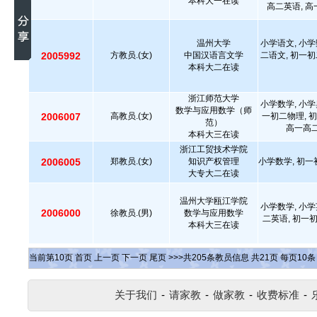
本科大一在读
高二英语, 高
温州大学
小学语文, 小学
2005992
方教员.(女)
中国汉语言文学
二语文, 初一初
本科大二在读
浙江师范大学
小学数学, 小学
数学与应用数学（师
2006007
高教员.(女)
一初二物理, 初
范）
高一高二
本科大三在读
浙江工贸技术学院
2006005
郑教员.(女)
知识产权管理
小学数学, 初一
大专大二在读
温州大学瓯江学院
小学数学, 小学
2006000
徐教员.(男)
数学与应用数学
二英语, 初一
本科大三在读
当前第
10
页
首页
上一页
下一页
尾页
>>>共
205
条教员信息 共
21
页 每页
10
关于我们
-
请家教
-
做家教
-
收费标准
-