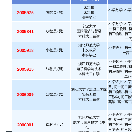
未填报
小学数学, 小学
2005975
黄教员.(男)
未填报
高中毕业
小学数学, 小学
宁波大学
一初二物理, 初
2005841
杨教员.(男)
国际经济与贸易
初三物理, 初三
本科大二在读
一
湖北师范大学
小学语文, 初一
2005918
李教员.(男)
中文教育
一高二
本科毕业
小学数学, 小学
浙江师范大学
一初二物理, 初
2005615
张教员.(男)
电子科学与技术
初三物理, 初三
本科大二在读
二化
小学语文, 小学
数, 初一初二英
浙江大学宁波理工学院
初二物理, 初一
2006009
汪教员.(女)
包装工程
三数学, 初三物
本科大二在读
英语, 高一高二
小学语文, 小学
杭州师范大学
数, 初一初二语
数学与应用数学（师
2006001
南教员.(女)
初二数学, 初一
范）
三英语, 初三数