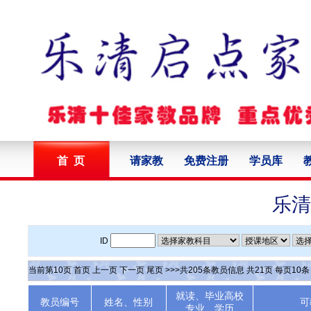
首 页
请家教
免费注册
学员库
乐清
ID
当前第
10
页
首页
上一页
下一页
尾页
>>>共
205
条教员信息 共
21
页 每页
10
就读、毕业高校
教员编号
姓名、性别
可
专业、学历