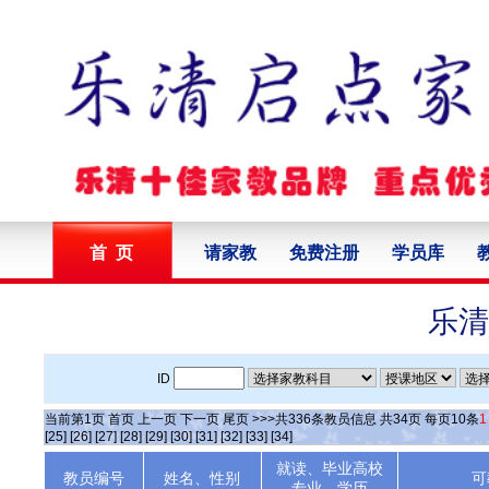
首 页
请家教
免费注册
学员库
乐清
ID
当前第
1
页
首页
上一页
下一页
尾页
>>>共
336
条教员信息 共
34
页 每页
10
条
1
[25]
[26]
[27]
[28]
[29]
[30]
[31]
[32]
[33]
[34]
就读、毕业高校
教员编号
姓名、性别
可
专业、学历