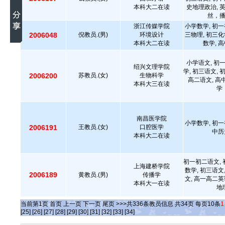
本科大二在读
史地理政治, 
丝，
浙江传媒学院
小学数学, 初一
2006048
倪教员.(男)
环境设计
三物理, 初三化
本科大二在读
数学, 
小学语文, 初
绍兴文理学院
学, 初三语文, 
2006200
苏教员.(女)
生物科学
高二语文, 
本科大三在读
学
南昌医学院
小学数学, 初一
2006191
王教员.(女)
口腔医学
中历
本科大二在读
初一初二语文, 
上海建桥学院
数学, 初三语文
2006189
黄教员.(男)
传播学
文, 高一高二英
本科大一在读
地
当前第
1
页
首页
上一页
下一页
尾页
>>>共
336
条教员信息 共
34
页 每页
10
条
1
[25]
[26]
[27]
[28]
[29]
[30]
[31]
[32]
[33]
[34]