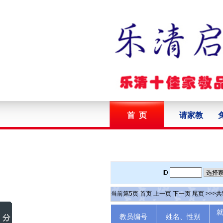
首 页
请家教
ID
当前第
5
页
首页
上一页
下一页
尾页
>>>共
教员编号
姓名、性别