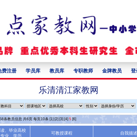
免费注册
学员库
教员库
专职教师
金牌教员
登
乐清清江家教网
58
条教员信息 共
6
页 每页
10
条
[1]
[2]
[3]
[4]
5
[6]
就读、毕业高校
可教授课程
自我描
专业、学历