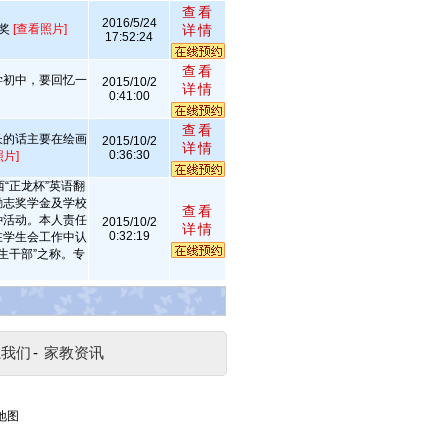
查看
2016/5/24
等奖
[查看照片]
详情
17:52:24
查看
学初中，要回忆一
2015/10/2
详情
0:41:00
查看
长的话主要在绘画
2015/10/2
详情
0:36:30
照片]
“正龙杯”英语翻
励志奖学金及学校
查看
种活动。本人责任
2015/10/2
详情
0:32:19
在学生会工作中认
生干部”之称。专
系我们
-
家教资讯
地图