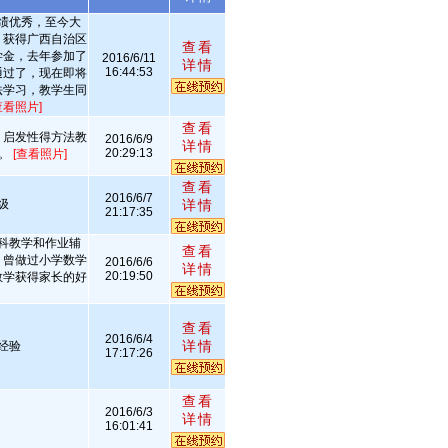
绩优秀，至今大
，获得广西自治区
查看
学金，去年参加了
2016/6/11
详情
16:44:53
通过了，现在即将
法学习，教学生同
查看照片]
查看
，启发性得方法教
2016/6/9
详情
20:29:13
教。
[查看照片]
查看
2016/6/7
级
详情
21:17:35
科教学和作业辅
查看
。曾做过小学数学
2016/6/6
详情
20:19:50
教学获得家长的好
查看
2016/6/4
详情
经验
17:17:26
查看
2016/6/3
详情
16:01:41