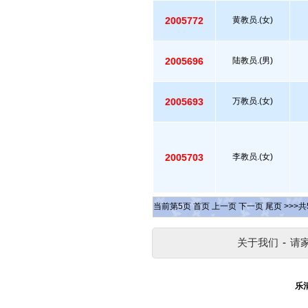
2005772
黄教员.(女)
2005696
陆教员.(男)
2005693
万教员.(女)
2005703
李教员.(女)
当前第
5
页
首页
上一页
下一页
尾页
>>>共
关于我们
-
请
乐