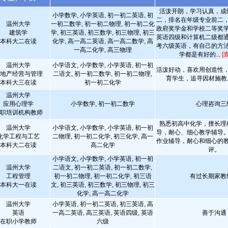
活泼开朗，学习认真，成
小学数学, 小学英语, 初一初二英语, 初
二，排名在年级专业前二
温州大学
一初二数学, 初一初二物理, 初一初二化
政府奖学金和学校二等奖
建筑学
学, 初三英语, 初三数学, 初三物理, 初三
英语四级和计算机二级都
本科大二在读
化学, 高一高二英语, 高一高二数学, 高
考六级英语，有自己的方
一高二化学, 高三物理
学都是有好的...
[
温州大学
小学语文, 小学数学, 小学英语, 初一初
活泼好动，喜欢用创造性
地产经营与管理
二语文, 初一初二数学, 初一初二物理,
育学生，追寻因材施
本科大三在读
初一初二化学
温州大学
应用心理学
小学数学, 初一初二数学
心理咨询三
职培训机构教师
熟悉初高中化学，擅长理
温州大学
小学语文, 小学数学, 小学英语, 初一初
导，耐心、细心教学辅导
化学工程与工艺
二物理, 初一初二化学, 初三化学, 高一
作业辅导，耐心和细心的
本科大二在读
高二化学
评。
小学语文, 小学数学, 小学英语, 初一初
温州大学
二语文, 初一初二英语, 初一初二数学,
工程管理
初一初二物理, 初一初二化学, 初三语
有过长期家教
本科大一在读
文, 初三英语, 初三数学, 初三物理, 初三
化学, 高一高二化学
温州大学
小学英语, 初一初二英语, 初三英语, 高
英语
一高二英语, 高三英语, 英语四级, 英语
善于沟通
在职小学教师
六级