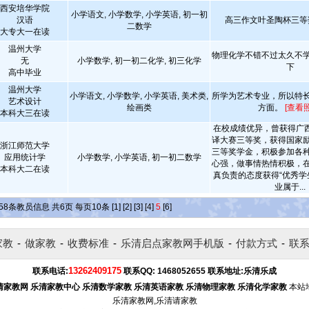
西安培华学院
小学语文, 小学数学, 小学英语, 初一初
汉语
高三作文叶圣陶杯三
二数学
大专大一在读
温州大学
物理化学不错不过太久不
无
小学数学, 初一初二化学, 初三化学
下
高中毕业
温州大学
小学语文, 小学数学, 小学英语, 美术类,
所学为艺术专业，所以特
艺术设计
绘画类
方面。
[查看
本科大三在读
在校成绩优异，曾获得广西
译大赛三等奖，获得国家
浙江师范大学
三等奖学金，积极参加各
应用统计学
小学数学, 小学英语, 初一初二数学
心强，做事情热情积极，
本科大二在读
真负责的态度获得“优秀学
业属于...
58
条教员信息 共
6
页 每页
10
条
[1]
[2]
[3]
[4]
5
[6]
家教
-
做家教
-
收费标准
-
乐清启点家教网手机版
-
付款方式
-
联
13262409175
联系电话:
联系QQ:
1468052655
联系地址:
乐清乐成
清家教网
乐清家教中心
乐清数学家教
乐清英语家教
乐清物理家教
乐清化学家教
本站
乐清家教网,乐清请家教