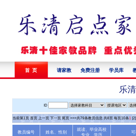
首 页
请家教
免费注册
学员库
乐清
ID
当前第
1
页
首页
上一页
下一页
尾页
>>>共
79
条教员信息 共
8
页 每页
10
条
1
[2]
就读、毕业高校
教员编号
姓名、性别
可
专业、学历