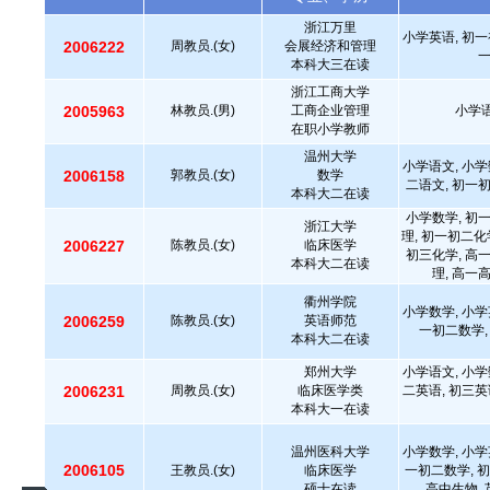
浙江万里
小学英语, 初一
2006222
周教员.(女)
会展经济和管理
本科大三在读
浙江工商大学
2005963
林教员.(男)
工商企业管理
小学语
在职小学教师
温州大学
小学语文, 小学
2006158
郭教员.(女)
数学
二语文, 初一
本科大二在读
小学数学, 初
浙江大学
理, 初一初二化
2006227
陈教员.(女)
临床医学
初三化学, 高
本科大二在读
理, 高一
衢州学院
小学数学, 小学
2006259
陈教员.(女)
英语师范
一初二数学,
本科大二在读
郑州大学
小学语文, 小学
2006231
周教员.(女)
临床医学类
二英语, 初三英
本科大一在读
温州医科大学
小学数学, 小学
2006105
王教员.(女)
临床医学
一初二数学, 初
硕士在读
高中生物, 