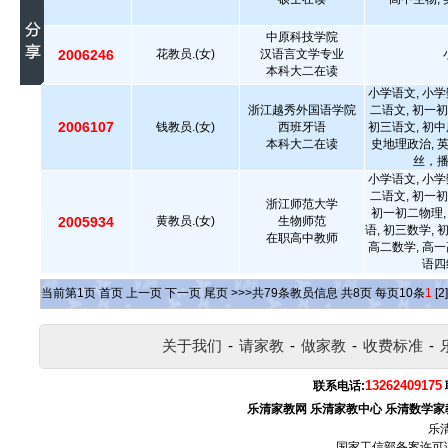
中原科技学院
2006246
花教员.(女)
汉语言文学专业
本科大二在读
小学语文, 小学
浙江越秀外国语学院
二语文, 初一初
2006107
钱教员.(女)
西班牙语
初三语文, 初中
本科大二在读
史地理政治, 
丝，
小学语文, 小学
二语文, 初一初
浙江师范大学
初一初二物理,
2005934
黄教员.(女)
生物师范
语, 初三数学, 
在职高中教师
高二数学, 高一
语四
当前第
1
页
首页
上一页
下一页
尾页
>>>共
79
条教员信息 共
8
页 每页
10
条
1
[2]
关于我们
-
请家教
-
做家教
-
收费标准
-
13262409175
联系电话:
乐清家教网
乐清家教中心
乐清数学家
乐
国家工信部备案许可